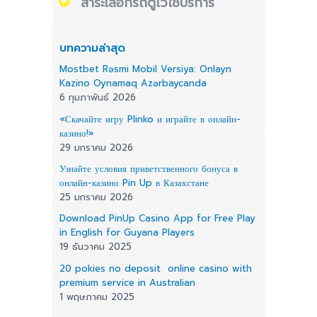
สาระเลือกรถตู้ไว้ใช้บริการ
บทความล่าสุด
Mostbet Rəsmi Mobil Versiya: Onlayn
Kazino Oynamaq Azərbaycanda
6 กุมภาพันธ์ 2026
«Скачайте игру Plinko и играйте в онлайн-
казино!»
29 มกราคม 2026
Узнайте условия приветственного бонуса в
онлайн-казино Pin Up в Казахстане
25 มกราคม 2026
Download PinUp Casino App for Free Play
in English for Guyana Players
19 ธันวาคม 2025
20 pokies no deposit  online casino with
premium service in Australian
1 พฤษภาคม 2025