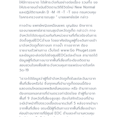
ให้มีการระบาด ได้เฝ้าระวังกันอย่างต่อเนื่อง รวมทั้ง ขอ
ให้ประชาชนดำเนินชีวิตตามวิถีชีวิตใหม่ New Normal
และปฏิบัติตามหลัก D -M -H -T -T ของ กรมควบคุม
โรคกระทรวงสาธารณสุข ” นายแพทย์ธนิศ กล่าว
ทางด้าน แพทย์หญิงเหมือนแพร บุญล้อม รักษาการ
รองนายแพทย์สาธารณสุขจังหวัดภูเก็ต กล่าวว่า ทาง
จังหวัดไดัประชุมร่วมกันกับหน่วยงานที่เกี่ยวข้องในการ
จัดตั้งศูนย์EOCตำบล โดยอาศัยข้อมูลผู้ที่จะเดินทางเข้า
มาจังหวัดภูเก็ตทางบก ทางน้ำ ทางอากาศ ต้อง
รายงานตัวผ่านทาง เว็บไซต์ www.Go Phuget.com
และข้อมูลจะส่งต่อไปยังศูนย์EOCแต่ละตำบล สามารถได้
ข้อมูลผู้ที่เดินทางมาจากพื้นที่เสี่ยงที่จะต้องติดตาม
สอบสวนโรคเพื่อเฝ้าระวังควบคุมการแพร่ระบาดโรคโค
วิด-19
“เราจะได้ข้อมูลว่าผู้ที่เข้าจังหวัดภูเก็ตในแต่ละวันมาจาก
พื้นที่เสี่ยงหรือไม่ ซึ่งทุกคนที่เข้ามาภูเก็ตตอนนี้ต้อง
แสดงตนโหลดแอพพลิเคชั่นหมอชนะ หรือ ถ้ามาทางบก
ต้องกรอกเอกสารที่ด่านตรวจท่าฉัตรไชย ถ้าผู้ที่มาจาก
พื้นที่ 9 จังหวัดที่เสี่ยงสูงสุด ต้องไปกักตัวเองที่บ้าน
จะมีเจ้าหน้าที่ไปตรวจเชื้อประมาณวันที่ 5 หลังจากเข้ามา
จากพื้นที่เสี่ยง ขณะนี้มีผู้ที่เดินทางจากพื้นที่เสี่ยงเข้ามา
ค่อนข้างมากการที่มีศูนย์ EOC ตำบลจะทำงานควบคุม