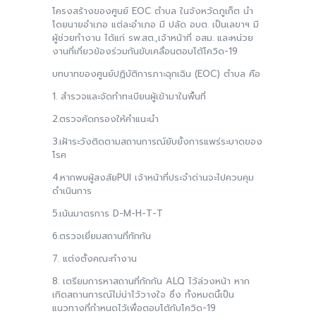
โครงสร้างของศูนย์ EOC ตำบล ในจังหวัดภูเก็ต นำ
โดยนายอำเภอ แต่ละอำเภอ มี ปลัด อบต. เป็นเลขาฯ มี
ผู้ช่วยทำงาน ได้แก่ รพ.สต.,เจ้าหน้าที่ อสม. และหน่วย
งานที่เกี่ยวข้องร่วมกันขับเคลื่อนตอบโต้โควิด-19
บทบาทของศูนย์ปฏิบัติการภาะฉุกเฉิน (EOC) ตำบล คือ
1. สำรวจและจัดทำทะเบียนผู้เข้ามาในพื้นที่
2.ตรวจคัดกรองให้คำแนะนำ
3.เฝ้าระวังติดตามสถานการณ์ยับยั้งการแพร่ระบาดของ
โรค
4.หากพบผู้สงสัยPUI เจ้าหน้าที่ประจำด่านจะไปควบคุม
ดำเนินการ
5.เน้นมาตรการ D-M-H-T-T
6.ตรวจเยี่ยมสถานที่กักกัน
7. แต่งตั้งคณะทำงาน
8. เตรียมการหาสถานที่กักกัน ALQ ไว้ล่วงหน้า หาก
เกิดสถานการณ์ไม่น่าไว้วางใจ ซึ่ง ทั้งหมดนี้เป็น
แนวทางที่กำหนดไว้เพื่อตอบโต้กับโควิด-19