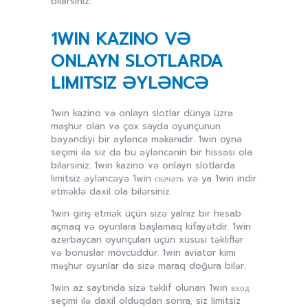
bilərsiniz.
1WIN KAZINO VƏ
ONLAYN SLOTLARDA
LIMITSIZ ƏYLƏNCƏ
1win kazino və onlayn slotlar dünya üzrə
məşhur olan və çox sayda oyunçunun
bəyəndiyi bir əyləncə məkanıdır. 1win oyna
seçimi ilə siz də bu əyləncənin bir hissəsi ola
bilərsiniz. 1win kazino və onlayn slotlarda
limitsiz əyləncəyə 1win скачать və ya 1win indir
etməklə daxil ola bilərsiniz.
1win giriş etmək üçün sizə yalnız bir hesab
açmaq və oyunlara başlamaq kifayətdir. 1win
azerbaycan oyunçuları üçün xüsusi təkliflər
və bonuslar mövcuddur. 1win aviator kimi
məşhur oyunlar da sizə maraq doğura bilər.
1win az saytında sizə təklif olunan 1win вход
seçimi ilə daxil olduqdan sonra, siz limitsiz