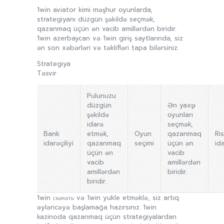
1win aviator kimi məşhur oyunlarda,
strategiyanı düzgün şəkildə seçmək,
qazanmaq üçün ən vacib amillərdən biridir.
1win azerbaycan və 1win giriş saytlarında, siz
ən son xəbərləri və təklifləri tapa bilərsiniz.
Strategiya
Təsvir
Pulunuzu
düzgün
Ən yaxşı
şəkildə
oyunları
idarə
seçmək,
Bank
etmək,
Oyun
qazanmaq
Ri
idarəçiliyi
qazanmaq
seçimi
üçün ən
ida
üçün ən
vacib
vacib
amillərdən
amillərdən
biridir.
biridir.
1win скачать və 1win yukle etməklə, siz artıq
əyləncəyə başlamağa hazırsınız. 1win
kazinoda qazanmaq üçün strategiyalardan