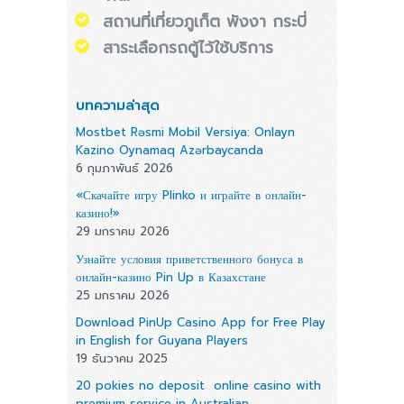
สถานที่เที่ยวภูเก็ต พังงา กระบี่
สาระเลือกรถตู้ไว้ใช้บริการ
บทความล่าสุด
Mostbet Rəsmi Mobil Versiya: Onlayn
Kazino Oynamaq Azərbaycanda
6 กุมภาพันธ์ 2026
«Скачайте игру Plinko и играйте в онлайн-
казино!»
29 มกราคม 2026
Узнайте условия приветственного бонуса в
онлайн-казино Pin Up в Казахстане
25 มกราคม 2026
Download PinUp Casino App for Free Play
in English for Guyana Players
19 ธันวาคม 2025
20 pokies no deposit  online casino with
premium service in Australian