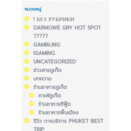
หมวดหมู่
! БЕЗ РУБРИКИ
DARMOWE GRY HOT SPOT
77777
GAMBLING
IGAMING
UNCATEGORIZED
ข่าวสารภูเก็ต
บทความ
ร้านอาหารภูเก็ต
คาเฟ่ภูเก็ต
ร้านอาหารซีฟู๊ด
ร้านอาหารพื้นเมือง
รีวิว การบริการ PHUKET BEST
TRIP