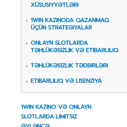
XÜSUSIYYƏTLƏRI
1WIN KAZINODA QAZANMAQ
ÜÇÜN STRATEGIYALAR
ONLAYN SLOTLARDA
TƏHLÜKƏSIZLIK VƏ ETIBARLILIQ
TƏHLÜKƏSIZLIK TƏDBIRLƏRI
ETIBARLILIQ VƏ LISENZIYA
1WIN KAZINO VƏ ONLAYN
SLOTLARDA LIMITSIZ
ƏYLƏNCƏ