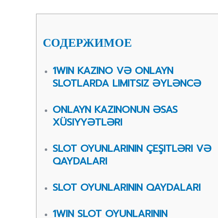
СОДЕРЖИМОЕ
1WIN KAZINO VƏ ONLAYN
SLOTLARDA LIMITSIZ ƏYLƏNCƏ
ONLAYN KAZINONUN ƏSAS
XÜSIYYƏTLƏRI
SLOT OYUNLARININ ÇEŞITLƏRI VƏ
QAYDALARI
SLOT OYUNLARININ QAYDALARI
1WIN SLOT OYUNLARININ