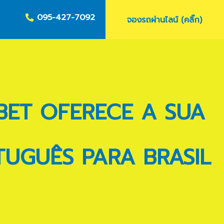
095-427-7092
จองรถผ่านไลน์ (คลิ๊ก)
BET OFERECE A SUA
TUGUÊS PARA BRASIL