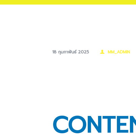
18 กุมภาพันธ์ 2025
MM_ADMIN
CONTE