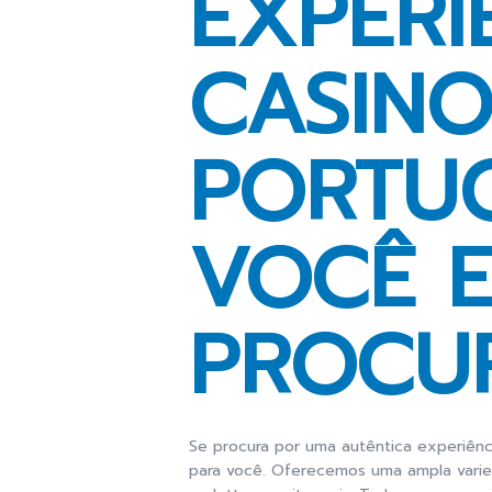
EXPERI
CASINO
PORTU
VOCÊ E
PROCU
Se procura por uma autêntica experiên
para você. Oferecemos uma ampla varieda