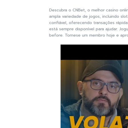
Descubra o CNBet, o melhor casino onli
ampla variedade de jogos, incluindo slot
confiável, oferecendo transações rápida
está sempre disponível para ajudar. Jo
before. Tornese um membro hoje e aprov