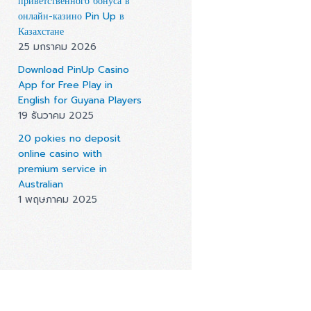
приветственного бонуса в
онлайн-казино Pin Up в
Казахстане
25 มกราคม 2026
Download PinUp Casino
App for Free Play in
English for Guyana Players
19 ธันวาคม 2025
20 pokies no deposit 
online casino with
premium service in
Australian
1 พฤษภาคม 2025