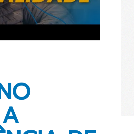
 NO
 A