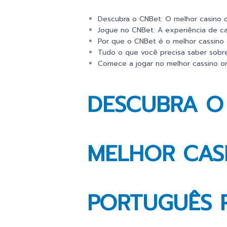
Descubra o CNBet: O melhor casino o
Jogue no CNBet: A experiência de c
Por que o CNBet é o melhor cassino o
Tudo o que você precisa saber sobr
Comece a jogar no melhor cassino o
DESCUBRA O
MELHOR CAS
PORTUGUÊS P