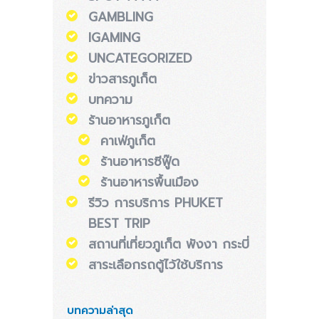
GAMBLING
IGAMING
UNCATEGORIZED
ข่าวสารภูเก็ต
บทความ
ร้านอาหารภูเก็ต
คาเฟ่ภูเก็ต
ร้านอาหารซีฟู๊ด
ร้านอาหารพื้นเมือง
รีวิว การบริการ PHUKET
BEST TRIP
สถานที่เที่ยวภูเก็ต พังงา กระบี่
สาระเลือกรถตู้ไว้ใช้บริการ
บทความล่าสุด